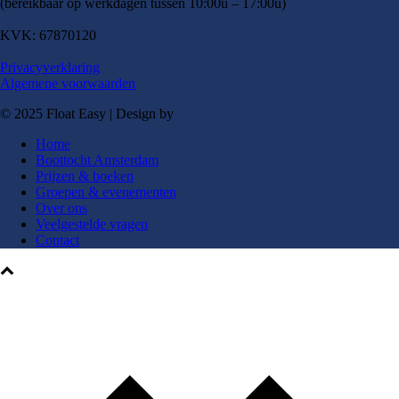
(bereikbaar op werkdagen tussen 10:00u – 17:00u)
KVK: 67870120
Privacyverklaring
Algemene voorwaarden
© 2025 Float Easy | Design by
SCREATIVE
Home
Boottocht Amsterdam
Prijzen & boeken
Groepen & evenementen
Over ons
Veelgestelde vragen
Contact