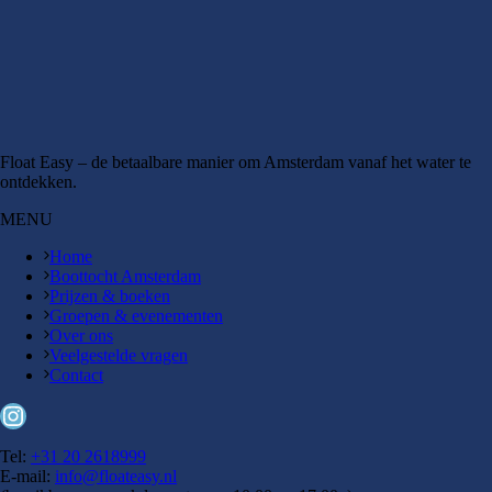
Float Easy – de betaalbare manier om Amsterdam vanaf het water te
ontdekken.
MENU
Home
Boottocht Amsterdam
Prijzen & boeken
Groepen & evenementen
Over ons
Veelgestelde vragen
Contact
Instagram
Tel:
+31 20 2618999
E-mail:
info@floateasy.nl