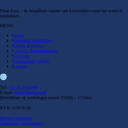
Float Easy – de betaalbare manier om Amsterdam vanaf het water te
ontdekken.
MENU
Home
Boottocht Amsterdam
Prijzen & boeken
Groepen & evenementen
Over ons
Veelgestelde vragen
Contact
Instagram
Tel:
+31 20 2618999
E-mail:
info@floateasy.nl
(bereikbaar op werkdagen tussen 10:00u – 17:00u)
KVK: 67870120
Privacyverklaring
Algemene voorwaarden