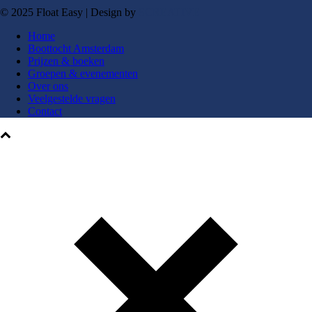
© 2025 Float Easy | Design by
SCREATIVE
Home
Boottocht Amsterdam
Prijzen & boeken
Groepen & evenementen
Over ons
Veelgestelde vragen
Contact