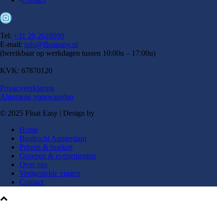
Instagram
Tel:
+31 20 2618999
E-mail:
info@floateasy.nl
(bereikbaar op werkdagen tussen 10:00u – 17:00u)
KVK: 67870120
Privacyverklaring
Algemene voorwaarden
© 2025 Float Easy | Design by
SCREATIVE
Home
Boottocht Amsterdam
Prijzen & boeken
Groepen & evenementen
Over ons
Veelgestelde vragen
Contact